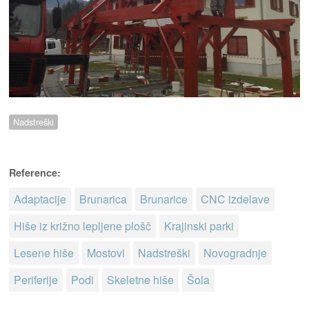
Nadstreški
Reference:
Adaptacije
Brunarica
Brunarice
CNC izdelave
Hiše iz križno lepljene plošč
Krajinski parki
Lesene hiše
Mostovi
Nadstreški
Novogradnje
Periferije
Podi
Skeletne hiše
Šola