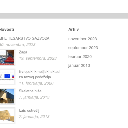
Novosti
Arhiv
MFE TESARSTVO GAZVODA
november 2023
30. novembra, 2023
september 2023
Žaga
februar 2020
19. septembra, 2023
januar 2013
Evropski kmetijski sklad
za razvoj podeželja
11. februarja, 2020
Skeletne hiše
7. januarja, 2013
Izris ostrešij
7. januarja, 2013